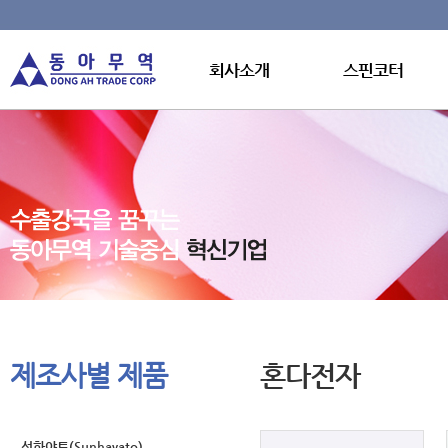
회사소개
스핀코터
제조사별 제품
혼다전자
선하야토(Sunhayato)