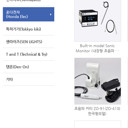
혼다전자
(Honda Elec)
특허기기(Tokkyo kiki)
센라이츠(SEN LIGHTS)
Built-in model Sonic
Monitor (내장형 초음파 모
T and T (Technical & Try)
니터, 초음파 세정기)
덴온(Den-On)
기타
초음파 커터 ZO-91(ZO-41의
한국형모델)